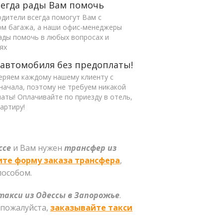
егда рады Вам помочь
дители всегда помогут Вам с
ом багажа, а наши офис-менеджеры
ады помочь в любых вопросах и
ях
 автомобиля без предоплаты!
еряем каждому нашему клиенту с
начала, поэтому не требуем никакой
аты! Оплачивайте по приезду в отель,
вартиру!
ссе
и Вам нужен
трансфер из
ите форму заказа трансфера
,
пособом.
такси из Одессы в Запорожье
.
, пожалуйста,
заказывайте такси