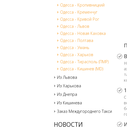
Одесса - Кропивницкий
Одесса - Кременчуг
Одесса - Кривой Рог
Одесса - Львов
Одесса - Новая Каховка
Одесса - Полтава
П
Одесса - Умань
Одесса - Харьков
В
Одесса - Тирасполь (ПМР)
Н
Одесса - Кишинев (MD)
а
т
Из Львова
к
Из Харькова
1
Из Днепра
С
Из Кишинева
в
б
Заказ Междугороднего Такси
г
НОВОСТИ