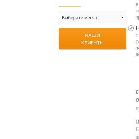
В
к
Новости
п
Н
НАШИ
С
О
КЛИЕНТЫ
п
д
Е
О
и
Е
ж