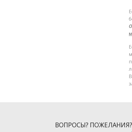
Е
б
О
м
Е
м
п
л
В
з
ВОПРОСЫ? ПОЖЕЛАНИЯ?