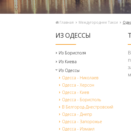
Главная
Междугороднее Такси
Оде
ИЗ ОДЕССЫ
В
Из Борисполя
п
Из Киева
з
Из Одессы
м
Одесса - Николаев
Одесса - Херсон
Одесса - Киев
Одесса - Борисполь
В Белгород-Днестровский
Одесса - Днепр
Одесса - Запорожье
Одесса - Измаил