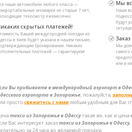
Мы вс
се наши автомобили любого класса —
омфортабельные иномарки не старше 7 лет,
Наши во
роходящие техосмотр ежемесячно
поднос
будут р
икаких скрытых платежей!
ситуаци
тоимость Вашей междугородней поездки из
Заказ
дессы в Киев будет указана в нашем письме,
одтверждающим бронирование. Никаких
Мы дов
ополнительных платежей — гарантируем!
самого 
предопл
или в к
сли Вы прибываете в международный аэропорт в Оде
десского аэропорта в Запорожье
, пожалуйста,
заполн
ли просто
свяжитесь с нами
любым удобным для Вас с
Цена
такси из Запорожья в Одессу
такая же, как и цена
сли Вас интересует заказ
такси из Запорожья в Одессу
елательно за 24 часа до желаемой поездки.