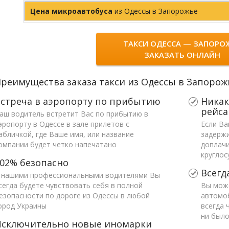
Цена микроавтобуса
из Одессы в Запорожье
ТАКСИ ОДЕССА — ЗАПОРО
ЗАКАЗАТЬ ОНЛАЙН
реимущества заказа такси из Одессы в Запорож
стреча в аэропорту по прибытию
Никак
рейс
аш водитель встретит Вас по прибытию в
эропорту в Одессе в зале прилетов с
Если Ва
абличкой, где Ваше имя, или название
задержи
омпании будет четко напечатано
доплачи
круглос
02% безопасно
Всегд
 нашими профессиональными водителями Вы
сегда будете чувствовать себя в полной
Вы мож
езопасности по дороге из Одессы в любой
автомоб
ород Украины
всегда 
ни было
Исключительно новые иномарки