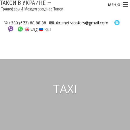
ТАКСИ В УКРАИНЕ —
МЕНЮ
Трансферы & Междугороднее Такси
ГЛАВНАЯ
+380 (673) 88 88 88
ukrainetransfers@gmail.com
Eng
Rus
ТРАНСФЕРЫ
ТАКСИ
БУДЬТЕ НА СВЯЗИ!
МЕЖДУГОРОДНЕЕ ТАКСИ
ОБЗОРНЫЕ ТУРЫ
TAXI
СОТРУДНИЧЕСТВО
КОНТАКТЫ