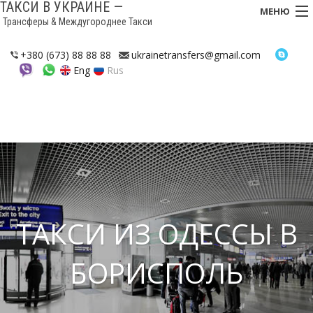
ТАКСИ В УКРАИНЕ —
МЕНЮ
Трансферы & Междугороднее Такси
ГЛАВНАЯ
+380 (673) 88 88 88
ukrainetransfers@gmail.com
Eng
Rus
ТРАНСФЕРЫ
ТАКСИ
БУДЬТЕ НА СВЯЗИ!
МЕЖДУГОРОДНЕЕ ТАКСИ
ОБЗОРНЫЕ ТУРЫ
ТАКСИ ИЗ ОДЕССЫ В
СОТРУДНИЧЕСТВО
БОРИСПОЛЬ
КОНТАКТЫ