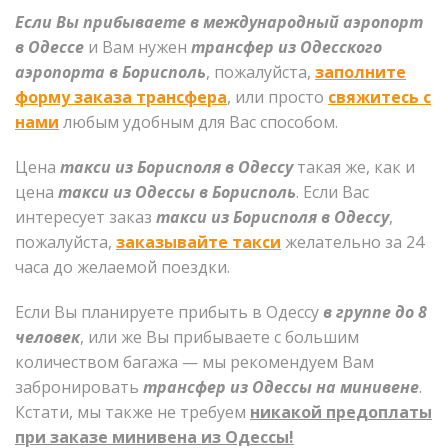
Если Вы прибываете в международный аэропорт
в Одессе
и Вам нужен
трансфер из Одесского
аэропорта в Борисполь
, пожалуйста,
заполните
форму заказа трансфера
, или просто
свяжитесь с
нами
любым удобным для Вас способом.
Цена
такси из Борисполя в Одессу
такая же, как и
цена
такси из Одессы в Борисполь
. Если Вас
интересует заказ
такси из Борисполя в Одессу
,
пожалуйста,
заказывайте такси
желательно за 24
часа до желаемой поездки.
Если Вы планируете прибыть в Одессу
в группе до 8
человек
, или же Вы прибываете с большим
количеством багажа — мы рекомендуем Вам
забронировать
трансфер из Одессы на минивене
.
Кстати, мы также не требуем
никакой предоплаты
при заказе минивена из Одессы!